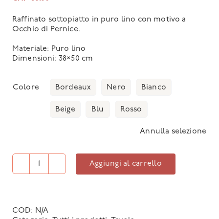
Raffinato sottopiatto in puro lino con motivo a
Occhio di Pernice.
Materiale: Puro lino
Dimensioni: 38×50 cm
Bordeaux
Nero
Bianco
Colore
Beige
Blu
Rosso
Annulla selezione
Aggiungi al carrello
Sottopiatto
Occhio
di
Pernice
quantità
COD:
N/A