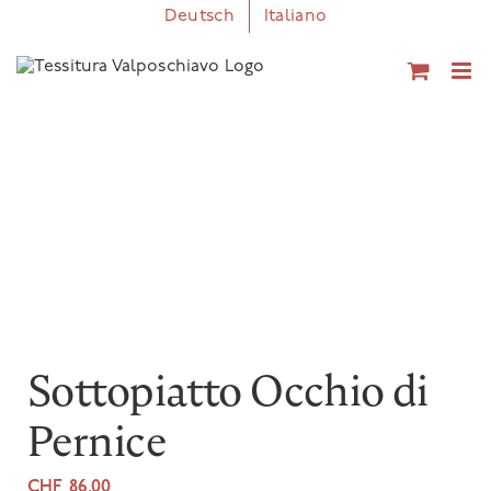
Salta
Deutsch
Italiano
al
contenuto
Sottopiatto Occhio di
Pernice
CHF
86.00