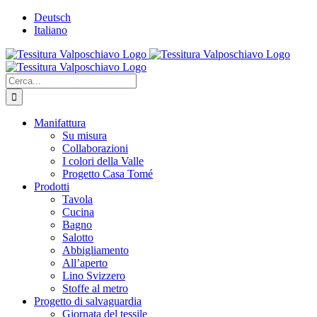
Salta
Deutsch
al
Italiano
contenuto
Cerca
per:
Manifattura
Su misura
Collaborazioni
I colori della Valle
Progetto Casa Tomé
Prodotti
Tavola
Cucina
Bagno
Salotto
Abbigliamento
All’aperto
Lino Svizzero
Stoffe al metro
Progetto di salvaguardia
Giornata del tessile