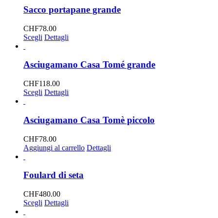
scelte
Sacco portapane grande
nella
pagina
CHF
78.00
del
Questo
Scegli
Dettagli
prodotto
prodotto
ha
più
Asciugamano Casa Tomé grande
varianti.
Le
CHF
118.00
opzioni
Questo
Scegli
Dettagli
possono
prodotto
essere
ha
scelte
più
Asciugamano Casa Tomè piccolo
nella
varianti.
pagina
Le
CHF
78.00
del
opzioni
Aggiungi al carrello
Dettagli
prodotto
possono
essere
scelte
Foulard di seta
nella
pagina
CHF
480.00
del
Questo
Scegli
Dettagli
prodotto
prodotto