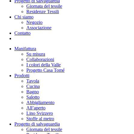
Progetto di salvaguardia
Giornata del tessile
Residenze Tessili
Chi siamo
Negozio
Associazione
Contatto
Manifattura
Su misura
Collaborazioni
I colori della Valle
Progetto Casa Tomé
Prodotti
Tavola
Cucina
Bagno
Salotto
Abbigliamento
All’aperto
Lino Svizzero
Stoffe al metro
Progetto di salvaguardia
Giornata del tessile