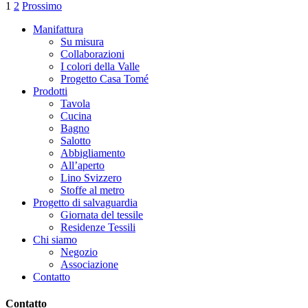
essere
1
2
Prossimo
ha
scelte
più
nella
Manifattura
varianti.
pagina
Su misura
Le
del
Collaborazioni
opzioni
prodotto
I colori della Valle
possono
Progetto Casa Tomé
essere
Prodotti
scelte
Tavola
nella
Cucina
pagina
Bagno
del
Salotto
prodotto
Abbigliamento
All’aperto
Lino Svizzero
Stoffe al metro
Progetto di salvaguardia
Giornata del tessile
Residenze Tessili
Chi siamo
Negozio
Associazione
Contatto
Contatto