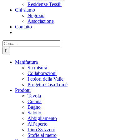
Residenze Tessili
Chi siamo
Negozio
Associazione
Contatto
Cerca
per:
Manifattura
Su misura
Collaborazioni
I colori della Valle
Progetto Casa Tomé
Prodotti
Tavola
Cucina
Bagno
Salotto
Abbigliamento
All’aperto
Lino Svizzero
Stoffe al metro