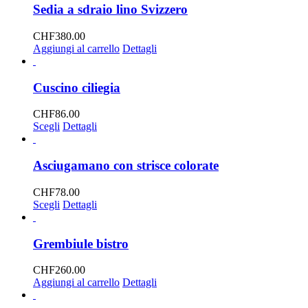
scelte
Sedia a sdraio lino Svizzero
nella
pagina
CHF
380.00
del
Aggiungi al carrello
Dettagli
prodotto
Cuscino ciliegia
CHF
86.00
Questo
Scegli
Dettagli
prodotto
ha
più
Asciugamano con strisce colorate
varianti.
Le
CHF
78.00
opzioni
Questo
Scegli
Dettagli
possono
prodotto
essere
ha
scelte
più
Grembiule bistro
nella
varianti.
pagina
Le
CHF
260.00
del
opzioni
Aggiungi al carrello
Dettagli
prodotto
possono
essere